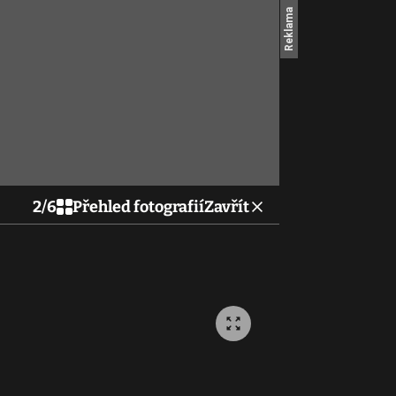
2
/
6
Přehled fotografií
Zavřít