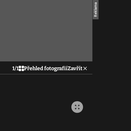
1
/
1
Přehled fotografií
Zavřít