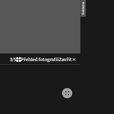
3
/
5
Přehled fotografií
Zavřít