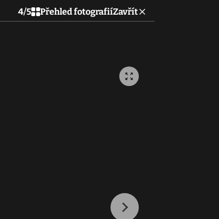
4
/
5
Přehled fotografií
Zavřít