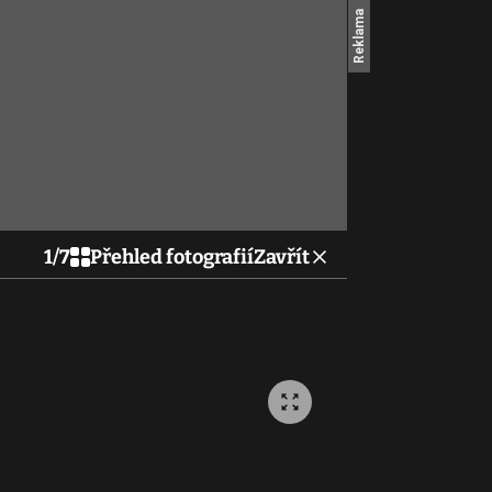
1
/
7
Přehled fotografií
Zavřít