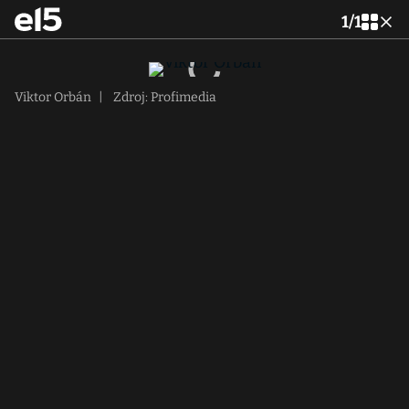
1
/
1
Viktor Orbán
|
Zdroj: Profimedia