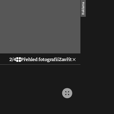
2
/
4
Přehled fotografií
Zavřít