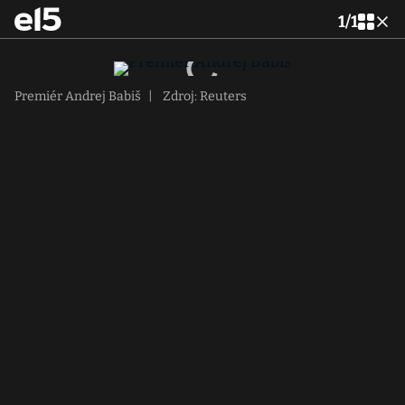
1
/
1
Premiér Andrej Babiš
|
Zdroj: Reuters