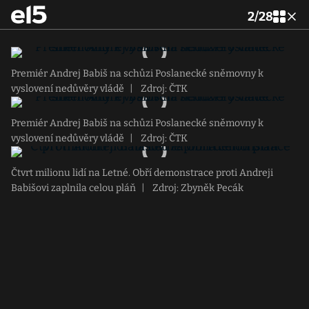
2
/
28
Premiér Andrej Babiš na schůzi Poslanecké sněmovny k
vyslovení nedůvěry vládě
|
Zdroj: ČTK
Premiér Andrej Babiš na schůzi Poslanecké sněmovny k
vyslovení nedůvěry vládě
|
Zdroj: ČTK
Čtvrt milionu lidí na Letné. Obří demonstrace proti Andreji
Babišovi zaplnila celou pláň
|
Zdroj: Zbyněk Pecák