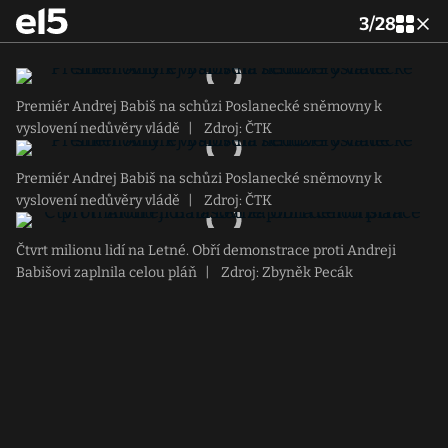
3
/
28
Premiér Andrej Babiš na schůzi Poslanecké sněmovny k
vyslovení nedůvěry vládě
|
Zdroj: ČTK
Premiér Andrej Babiš na schůzi Poslanecké sněmovny k
vyslovení nedůvěry vládě
|
Zdroj: ČTK
Čtvrt milionu lidí na Letné. Obří demonstrace proti Andreji
Babišovi zaplnila celou pláň
|
Zdroj: Zbyněk Pecák