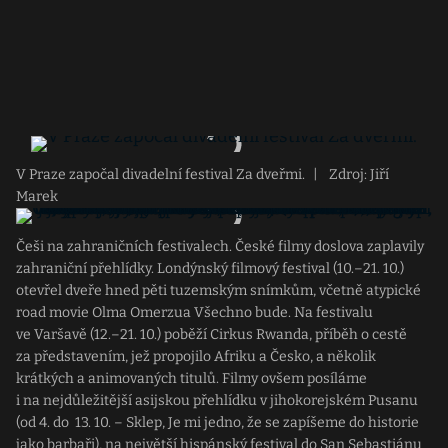
V Praze započal divadelní festival Za dveřmi.
|
Zdroj: Jiří
Marek
Češi na zahraničních festivalech. České filmy doslova zaplavily
zahraniční přehlídky. Londýnský filmový festival (10.–21. 10.)
otevřel dveře hned pěti tuzemským snímkům, včetně atypické
road movie Olma Omerzua Všechno bude. Na festivalu
ve Varšavě (12.–21. 10.) poběží Cirkus Rwanda, příběh o cestě
za představením, jež propojilo Afriku a Česko, a několik
krátkých a animovaných titulů. Filmy ovšem posíláme
i na nejdůležitější asijskou přehlídku v jihokorejském Pusanu
(od 4. do 13. 10. – Sklep, Je mi jedno, že se zapíšeme do historie
jako barbaři), na největší hispánský festival do San Sebastiánu