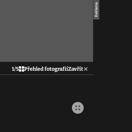
1
/
5
Přehled fotografií
Zavřít