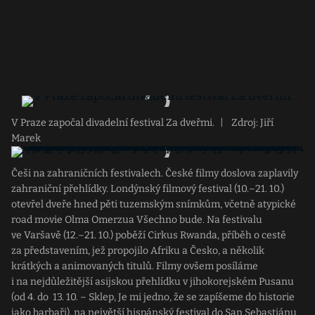
V Praze započal divadelní festival Za dveřmi.
|
Zdroj: Jiří
Marek
Češi na zahraničních festivalech. České filmy doslova zaplavily
zahraniční přehlídky. Londýnský filmový festival (10.–21. 10.)
otevřel dveře hned pěti tuzemským snímkům, včetně atypické
road movie Olma Omerzua Všechno bude. Na festivalu
ve Varšavě (12.–21. 10.) poběží Cirkus Rwanda, příběh o cestě
za představením, jež propojilo Afriku a Česko, a několik
krátkých a animovaných titulů. Filmy ovšem posíláme
i na nejdůležitější asijskou přehlídku v jihokorejském Pusanu
(od 4. do 13. 10. – Sklep, Je mi jedno, že se zapíšeme do historie
jako barbaři), na největší hispánský festival do San Sebastiánu