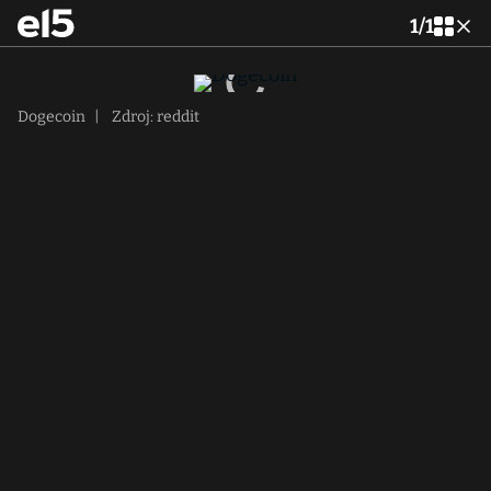
1
/
1
Dogecoin
|
Zdroj: reddit