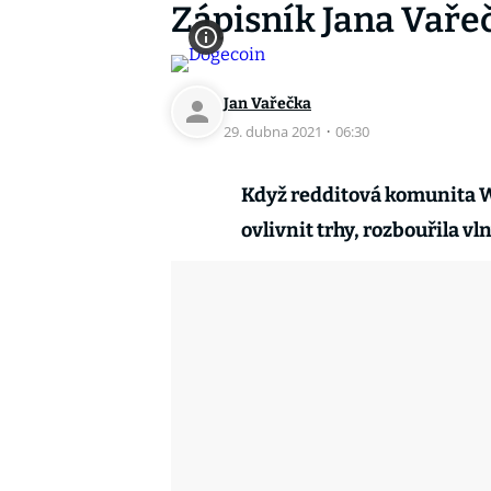
Zápisník Jana Vaře
Jan Vařečka
29. dubna 2021
·
06:30
Když redditová komunita Wa
ovlivnit trhy, rozbouřila vl