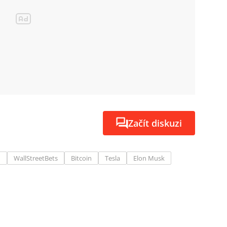
Začít diskuzi
n
WallStreetBets
Bitcoin
Tesla
Elon Musk