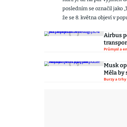
posledním se označil jako 
že se 8. května objeví v pop
Airbus p
transpor
Průmysl a e
Musk opě
Měla by 
Burzy a trhy