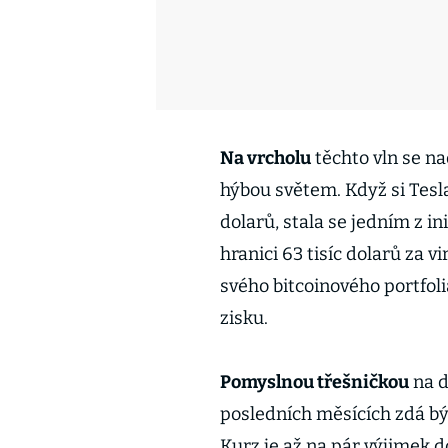
Na vrcholu
těchto vln se na
hýbou světem. Když si Tesla
dolarů, stala se jedním z 
hranici 63 tisíc dolarů za v
svého bitcoinového portfolia
zisku.
Pomyslnou třešničkou
na d
posledních měsících zdá b
Kurz je až na pár výjimek 