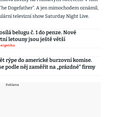
„The Dogefather“. A jen mimochodem oznámil,
ulární televizní show Saturday Night Live.
osílá belugu č. 1 do penze. Nové
tní letouny jsou ještě větší
nergetika
t rýpe do americké burzovní komise.
se podle něj zaměřit na „prázdné“ firmy