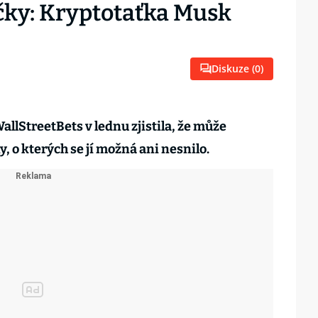
čky: Kryptotaťka Musk
Diskuze (
0
)
llStreetBets v lednu zjistila, že může
ny, o kterých se jí možná ani nesnilo.