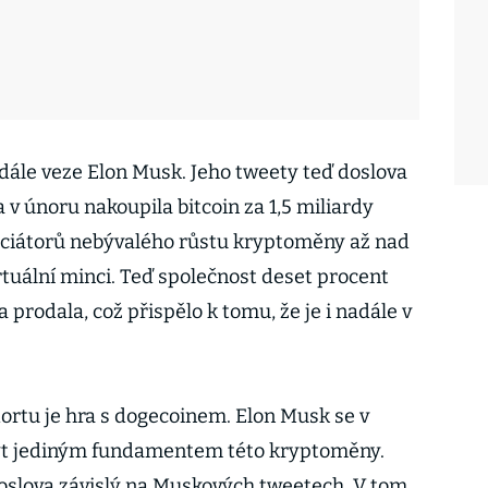
dále veze Elon Musk. Jeho tweety teď doslova
 v únoru nakoupila bitcoin za 1,5 miliardy
iniciátorů nebývalého růstu kryptoměny až nad
irtuální minci. Teď společnost deset procent
 prodala, což přispělo k tomu, že je i nadále v
ortu je hra s dogecoinem. Elon Musk se v
ýt jediným fundamentem této kryptoměny.
doslova závislý na Muskových tweetech. V tom