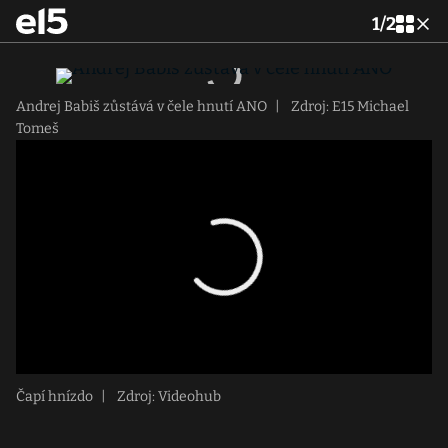
1
/
2
Andrej Babiš zůstává v čele hnutí ANO
|
Zdroj: E15 Michael
Tomeš
Čapí hnízdo
|
Zdroj: Videohub