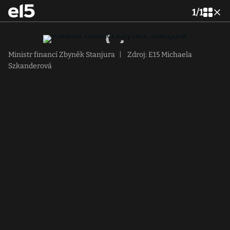
1
/
1
Ministr financí Zbyněk Stanjura
|
Zdroj: E15 Michaela
Szkanderová