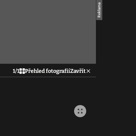
1
/
1
Přehled fotografií
Zavřít