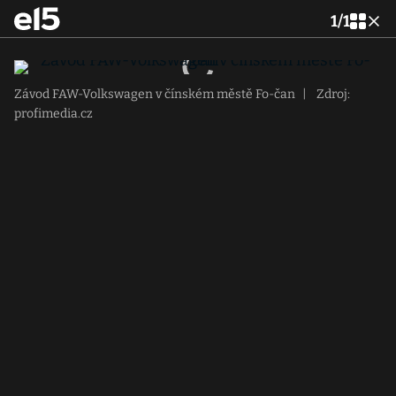
1
/
1
Závod FAW-Volkswagen v čínském městě Fo-čan
|
Zdroj:
profimedia.cz