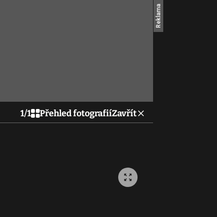
1
/
1
Přehled fotografií
Zavřít