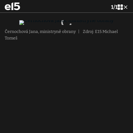
1
/
1
Černochová Jana, ministryně obrany
|
Zdroj: E15 Michael
Tomeš