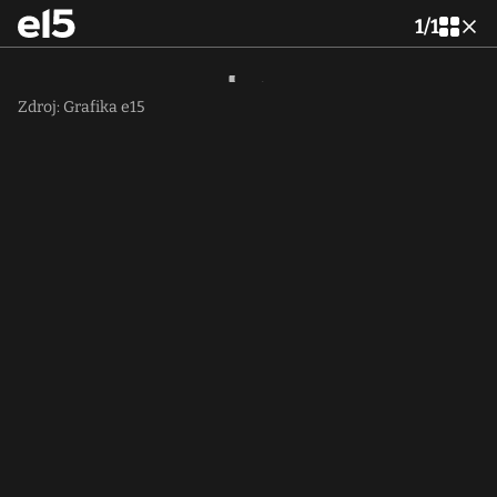
1
/
1
Zdroj: Grafika e15