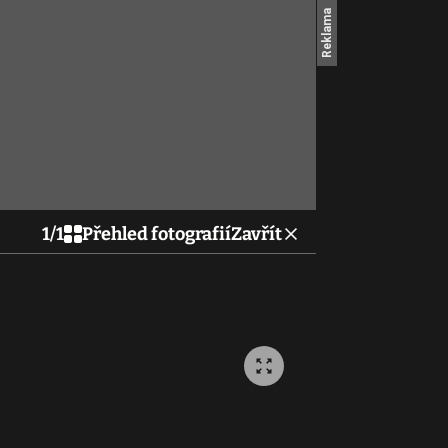
1
/
1
Přehled fotografií
Zavřít