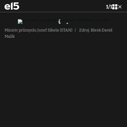
1
/
1
Ministr průmyslu Jozef Síkela (STAN)
|
Zdroj: Blesk:David
Malík