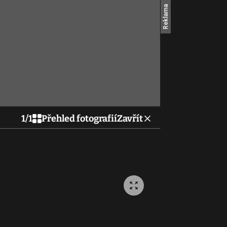
1
/
1
Přehled fotografií
Zavřít