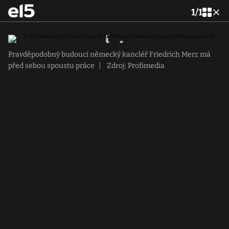
1
/
1
Pravděpodobný budoucí německý kancléř Friedrich Merz má
před sebou spoustu práce
|
Zdroj: Profimedia