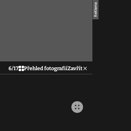
6
/
17
Přehled fotografií
Zavřít