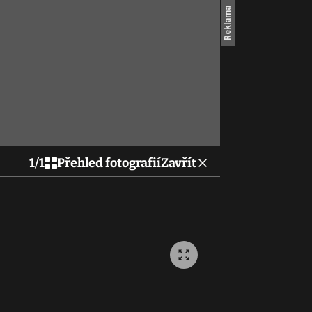
1
/
1
Přehled fotografií
Zavřít