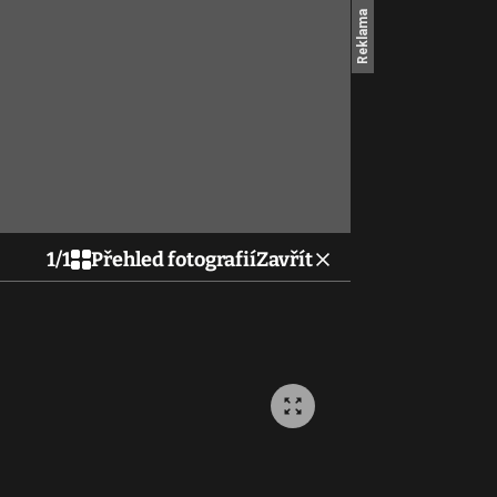
1
/
1
Přehled fotografií
Zavřít