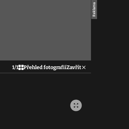
1
/
1
Přehled fotografií
Zavřít