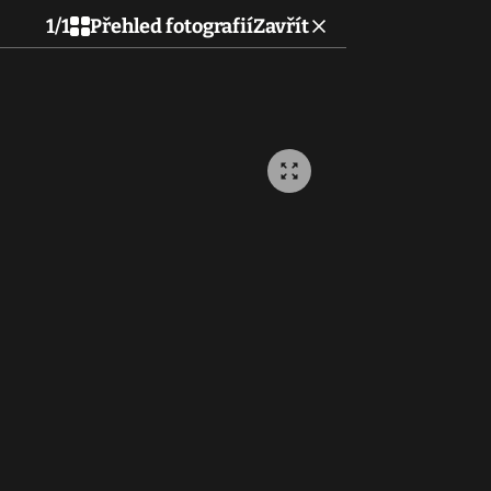
1
/
1
Přehled fotografií
Zavřít