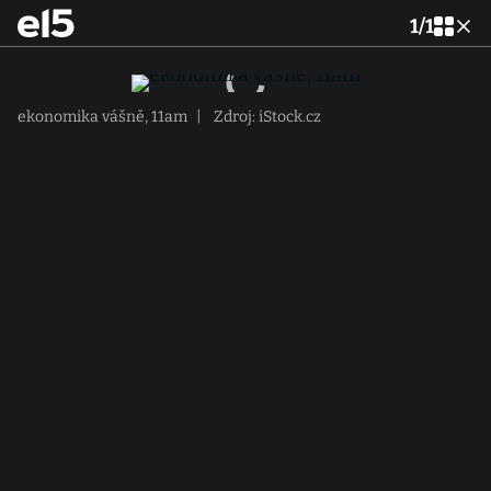
1
/
1
ekonomika vášně, 11am
|
Zdroj: iStock.cz