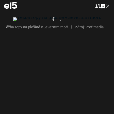
1
/
1
Těžba ropy na plošině v Severním moři.
|
Zdroj: Profimedia