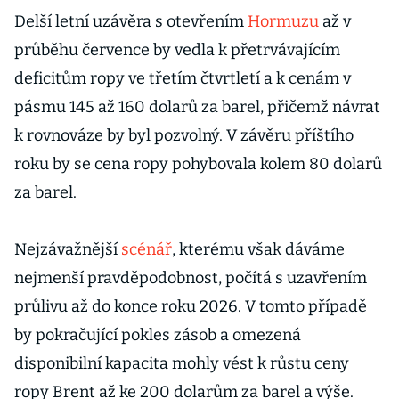
Delší letní uzávěra s otevřením
Hormuzu
až v
průběhu července by vedla k přetrvávajícím
deficitům ropy ve třetím čtvrtletí a k cenám v
pásmu 145 až 160 dolarů za barel, přičemž návrat
k rovnováze by byl pozvolný. V závěru příštího
roku by se cena ropy pohybovala kolem 80 dolarů
za barel.
Nejzávažnější
scénář
, kterému však dáváme
nejmenší pravděpodobnost, počítá s uzavřením
průlivu až do konce roku 2026. V tomto případě
by pokračující pokles zásob a omezená
disponibilní kapacita mohly vést k růstu ceny
ropy Brent až ke 200 dolarům za barel a výše.