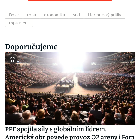
Dolar
ropa
ekonomika
sud
Hormuzský průliv
ropa Brent
Doporučujeme
PPF spojila síly s globálním lídrem.
Americký obr povede provoz O2 areny i Fora