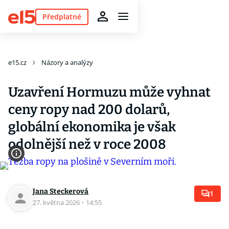
Předplatné
e15.cz
Názory a analýzy
Uzavření Hormuzu může vyhnat
ceny ropy nad 200 dolarů,
globální ekonomika je však
odolnější než v roce 2008
Jana Steckerová
1
27. května 2026
·
14:55