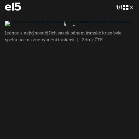
1
/
1
Jednou z nejvýnosnějších sázek během íránské krize byla
spekulace na znehybnění tankerů
|
Zdroj: ČTK