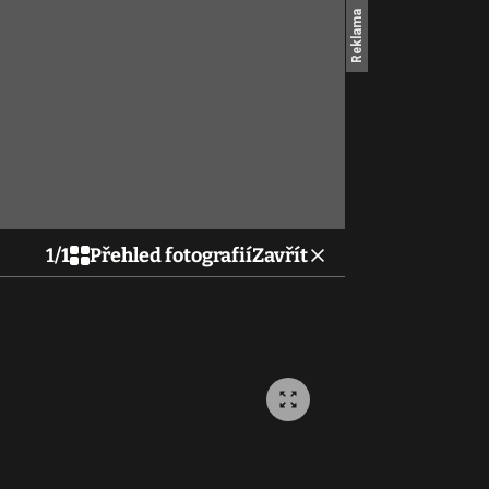
1
/
1
Přehled fotografií
Zavřít