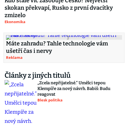
Kdo stále víc zásobuje Česko? Největší
skokan překvapí, Rusko z první dvacítky
zmizelo
Ekonomika
Máte zahradu? Tahle technologie vám
ušetří čas i nervy
Reklama
Články z jiných titulů
„Zcela nepřijatelné.“ Umělci tepou
Klempíře za nový návrh. Babiš: Budu
reagovat
Blesk politika