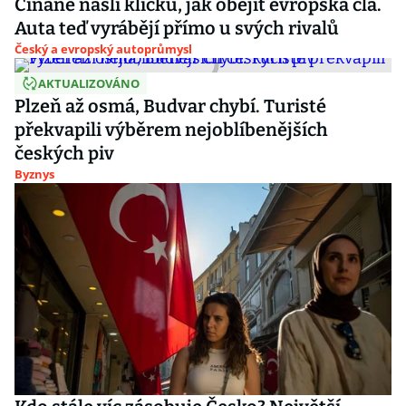
Číňané našli kličku, jak obejít evropská cla.
Auta teď vyrábějí přímo u svých rivalů
Český a evropský autoprůmysl
AKTUALIZOVÁNO
Plzeň až osmá, Budvar chybí. Turisté
překvapili výběrem nejoblíbenějších
českých piv
Byznys