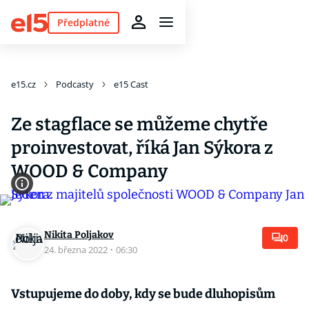
Předplatné
e15.cz
Podcasty
e15 Cast
Ze stagflace se můžeme chytře
proinvestovat, říká Jan Sýkora z
WOOD & Company
Nikita Poljakov
0
24. března 2022
·
06:30
Vstupujeme do doby, kdy se bude dluhopisům