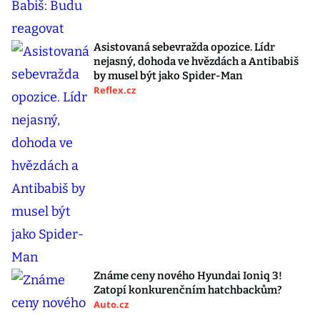
Asistovaná sebevražda opozice. Lídr
nejasný, dohoda ve hvězdách a Antibabiš
by musel být jako Spider-Man
Reflex.cz
Známe ceny nového Hyundai Ioniq 3!
Zatopí konkurenčním hatchbackům?
Auto.cz