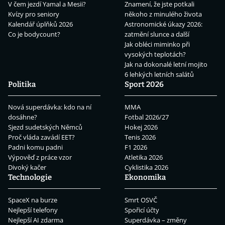
V čem jezdí Yamal a Mesii?
Znamení, že jste potkali
Kvízy pro seniory
někoho z minulého života
Kalendář úplňků 2026
Astronomické úkazy 2026:
Co je bodycount?
zatmění slunce a další
Jak obléci miminko při
vysokých teplotách?
Jak na dokonalé letní mojito
6 lehkých letních salátů
Politika
Sport 2026
Nová superdávka: kdo na ní
MMA
dosáhne?
Fotbal 2026/27
Sjezd sudetských Němců
Hokej 2026
Proč vláda zavádí EET?
Tenis 2026
Padni komu padni
F1 2026
Výpověď z práce vzor
Atletika 2026
Divoký kačer
Cyklistika 2026
Technologie
Ekonomika
SpaceX na burze
Smrt OSVČ
Nejlepší telefony
Spořicí účty
Nejlepší AI zdarma
Superdávka – změny