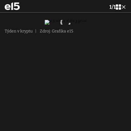
1
/
1
Týden v kryptu
|
Zdroj: Grafika e15