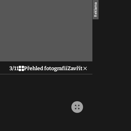
3
/
11
Přehled fotografií
Zavřít