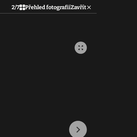
2
/
7
Přehled fotografií
Zavřít