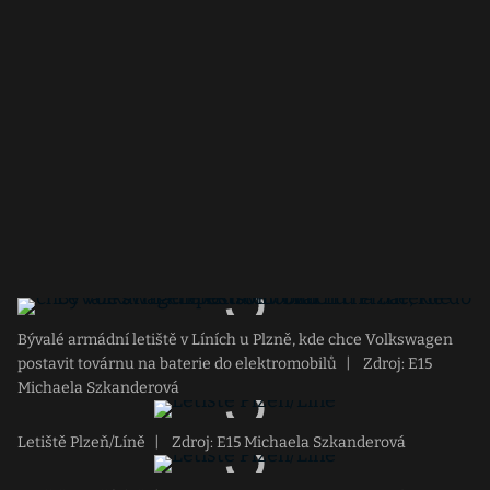
Bývalé armádní letiště v Líních u Plzně, kde chce Volkswagen
postavit továrnu na baterie do elektromobilů
|
Zdroj: E15
Michaela Szkanderová
Letiště Plzeň/Líně
|
Zdroj: E15 Michaela Szkanderová