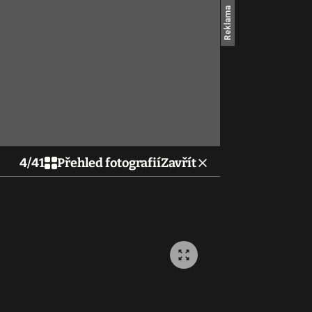
4
/
41
Přehled fotografií
Zavřít