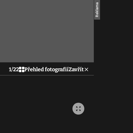
1
/
22
Přehled fotografií
Zavřít