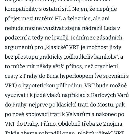
kompatibility s ostatní sítí. Nejen, že nepůjde
přejet mezi tratěmi HL a železnice, ale ani
nebude možné využívat stejná nádraží! Leda v
podzemí a tedy ne levněji. Jedním ze zásadních
argumentů pro „klasické“ VRT je možnost jízdy
bez přestupu prakticky „odkudkoliv kamkoliv“, a
to může mít někdy větší přínos, než zrychlení
cesty z Prahy do Brna hyperloopem (ve srovnání s
VRT) o hypotetickou půlhodinu. VRT bude možné
využívat i k jízdě vlaků například z Karlových Varů
do Prahy: nejprve po klasické trati do Mostu, pak
po nové spojovací trati k Velvarům a nakonec po
VRT do Prahy. Přímo. Obdobně třeba ze Znojma.
Takže abyste nahradili onen „plošný užitek“ VRT