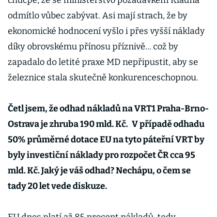
chucpe, že se ministerstvo požadavkem Kladna
odmítlo vůbec zabývat. Asi mají strach, že by
ekonomické hodnocení vyšlo i přes vyšší náklady
díky obrovskému přínosu příznivě… což by
zapadalo do letité praxe MD nepřipustit, aby se
železnice stala skutečně konkurenceschopnou.
Četl jsem, že odhad nákladů na VRT1 Praha-Brno-
Ostrava je zhruba 190 mld. Kč.
V případě odhadu
50% průměrné dotace EU na tyto páteřní VRT by
byly investiční náklady pro rozpočet ČR cca 95
mld. Kč. Jaký je váš odhad? Nechápu, o čem se
tady 20 let vede diskuze.