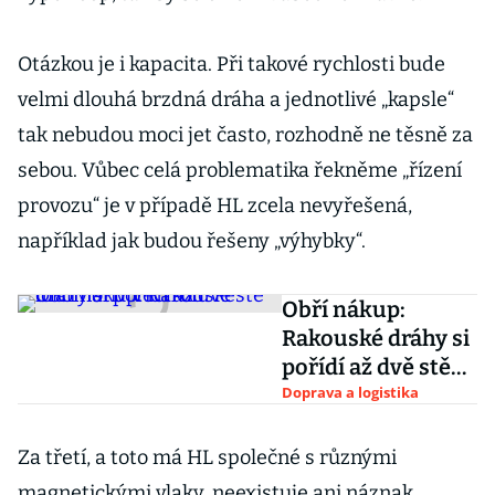
Otázkou je i kapacita. Při takové rychlosti bude
velmi dlouhá brzdná dráha a jednotlivé „kapsle“
tak nebudou moci jet často, rozhodně ne těsně za
sebou. Vůbec celá problematika řekněme „řízení
provozu“ je v případě HL zcela nevyřešená,
například jak budou řešeny „výhybky“.
Obří nákup:
Rakouské dráhy si
pořídí až dvě stě
lokomotiv
Doprava a logistika
Vectron
Za třetí, a toto má HL společné s různými
magnetickými vlaky, neexistuje ani náznak