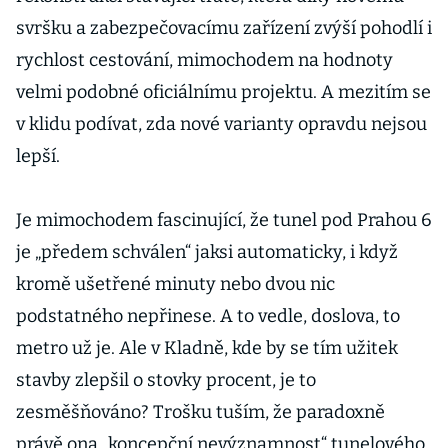
svršku a zabezpečovacímu zařízení zvýší pohodlí i
rychlost cestování, mimochodem na hodnoty
velmi podobné oficiálnímu projektu. A mezitím se
v klidu podívat, zda nové varianty opravdu nejsou
lepší.
Je mimochodem fascinující, že tunel pod Prahou 6
je „předem schválen“ jaksi automaticky, i když
kromě ušetřené minuty nebo dvou nic
podstatného nepřinese. A to vedle, doslova, to
metro už je. Ale v Kladně, kde by se tím užitek
stavby zlepšil o stovky procent, je to
zesměšňováno? Trošku tuším, že paradoxně
právě ona „koncepční nevýznamnost“ tunelového