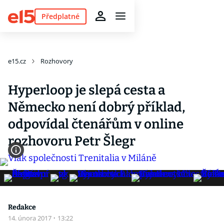
Předplatné
e15.cz
Rozhovory
Hyperloop je slepá cesta a
Německo není dobrý příklad,
odpovídal čtenářům v online
rozhovoru Petr Šlegr
Redakce
14. února 2017
·
13:22