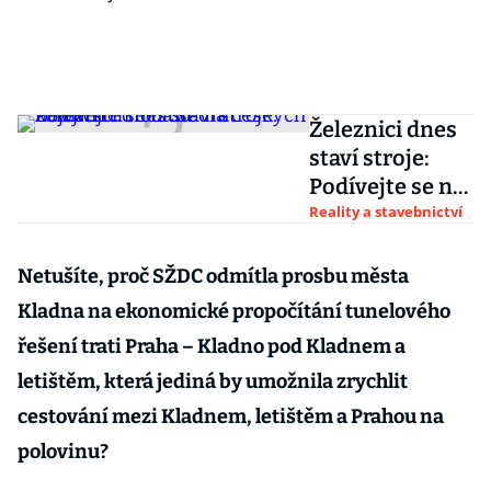
Železnici dnes
staví stroje:
Podívejte se na
sedm
Reality a stavebnictví
největších
"oblud" na
Netušíte, proč SŽDC odmítla prosbu města
českých
Kladna na ekonomické propočítání tunelového
kolejích
řešení trati Praha – Kladno pod Kladnem a
letištěm, která jediná by umožnila zrychlit
cestování mezi Kladnem, letištěm a Prahou na
polovinu?