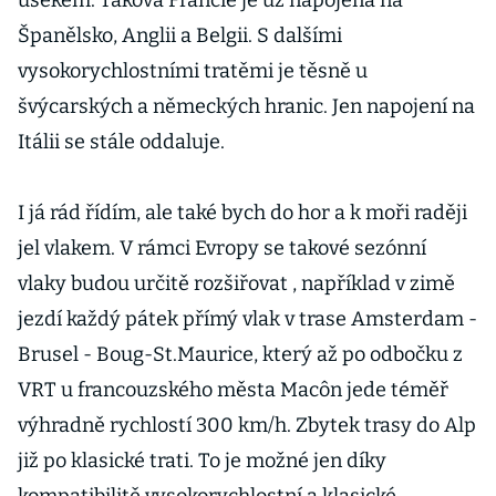
úsekem. Taková Francie je už napojená na
Španělsko, Anglii a Belgii. S dalšími
vysokorychlostními tratěmi je těsně u
švýcarských a německých hranic. Jen napojení na
Itálii se stále oddaluje.
I já rád řídím, ale také bych do hor a k moři raději
jel vlakem. V rámci Evropy se takové sezónní
vlaky budou určitě rozšiřovat , například v zimě
jezdí každý pátek přímý vlak v trase Amsterdam -
Brusel - Boug-St.Maurice, který až po odbočku z
VRT u francouzského města Macôn jede téměř
výhradně rychlostí 300 km/h. Zbytek trasy do Alp
již po klasické trati. To je možné jen díky