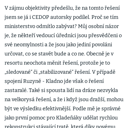
V zájmu objektivity předešlu, že na tomto řešení
jsem se já i CEDOP autorsky podílel. Proč se tím
ministerstvo odmítlo zabývat? Můj osobní názor
je, že někteří vedoucí úředníci jsou přesvědčeni o
své neomylnosti a že jsou jako jediní povoláni
určovat, co se stavět bude a co ne. Obecně je v
resortu neochota měnit řešení, protože je to
„sledované“ či „stabilizované“ řešení. V případě
spojení Ruzyně - Kladno jde však o řešení
zastaralé. Také si spousta lidí na dráze nezvykla
na velkorysá řešení, a že i když jsou dražší, mohou
být ve výsledku efektivnější. Podle mě je správné
jako první pomoc pro Kladeňáky udělat rychlou
rekonstrukci stávající tratě, která díky novému