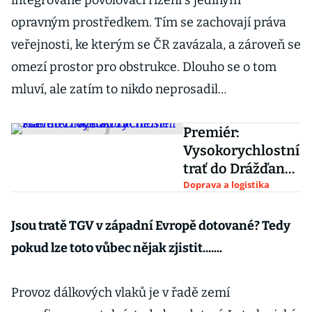
integrované povolovací řízení s jediným
opravným prostředkem. Tím se zachovají práva
veřejnosti, ke kterým se ČR zavázala, a zároveň se
omezí prostor pro obstrukce. Dlouho se o tom
mluví, ale zatím to nikdo neprosadil…
Premiér:
Vysokorychlostní
trať do Drážďan
začneme stavět v
Doprava a logistika
roce 2035
Jsou tratě TGV v západní Evropě dotované? Tedy
pokud lze toto vůbec nějak zjistit.......
Provoz dálkových vlaků je v řadě zemí