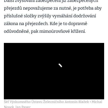
Další zvyšování zabezpečení již zabezpečených
přejezdů nepovažujeme za nutné, je potřeba aby
příslušné složky zvýšily vymáhání dodržování
zákona na přejezdech. Kde je to dopravně
odůvodněné, pak mimoúrovňové křížení.
Šéf Výzkumného Ústavu Železničního Antonín Blažek • Michal
Nosek, Jan Pavec