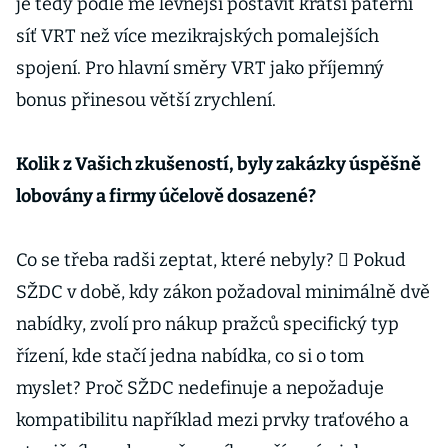
je tedy podle mě levnější postavit kratší páteřní
síť VRT než více mezikrajských pomalejších
spojení. Pro hlavní směry VRT jako příjemný
bonus přinesou větší zrychlení.
Kolik z Vašich zkušeností, byly zakázky úspěšně
lobovány a firmy účelově dosazené?
Co se třeba radši zeptat, které nebyly?  Pokud
SŽDC v době, kdy zákon požadoval minimálně dvě
nabídky, zvolí pro nákup pražců specifický typ
řízení, kde stačí jedna nabídka, co si o tom
myslet? Proč SŽDC nedefinuje a nepožaduje
kompatibilitu například mezi prvky traťového a