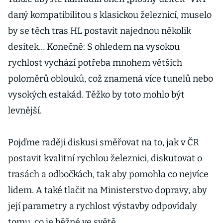
daný kompatibilitou s klasickou železnicí, muselo
by se těch tras HL postavit najednou několik
desítek… Konečně: S ohledem na vysokou
rychlost vychází potřeba mnohem větších
poloměrů oblouků, což znamená více tunelů nebo
vysokých estakád. Těžko by toto mohlo být
levnější.
Pojďme raději diskusi směřovat na to, jak v ČR
postavit kvalitní rychlou železnici, diskutovat o
trasách a odbočkách, tak aby pomohla co nejvíce
lidem. A také tlačit na Ministerstvo dopravy, aby
její parametry a rychlost výstavby odpovídaly
tomu, co je běžné ve světě.