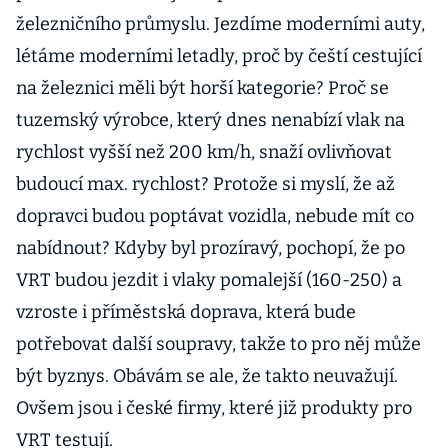
železničního průmyslu. Jezdíme moderními auty,
létáme moderními letadly, proč by čeští cestující
na železnici měli být horší kategorie? Proč se
tuzemský výrobce, který dnes nenabízí vlak na
rychlost vyšší než 200 km/h, snaží ovlivňovat
budoucí max. rychlost? Protože si myslí, že až
dopravci budou poptávat vozidla, nebude mít co
nabídnout? Kdyby byl prozíravý, pochopí, že po
VRT budou jezdit i vlaky pomalejší (160-250) a
vzroste i příměstská doprava, která bude
potřebovat další soupravy, takže to pro něj může
být byznys. Obávám se ale, že takto neuvažují.
Ovšem jsou i české firmy, které již produkty pro
VRT testují.