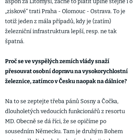
aspoň za Litomyšl, začne to platit úplně stejně i o
„ziskové“ trati Praha - Olomouc - Ostrava. To je
totiž jeden z mála případů, kdy je (zatím)
železniční infrastruktura lepší, resp. ne tak
špatná.
Proč se ve vyspělých zemích vlády snaží
přesouvat osobní dopravu na vysokorychlostní
železnice, zatímco v Česku naopak na dálnice?
Na to se zeptejte třeba pánů Sosny a Čočka,
dlouholetých vedoucích funkcionářů z resortu
MD. Obecně se dá říci, že se opičíme po
sousedním Německu. Tam je druhým Bohem