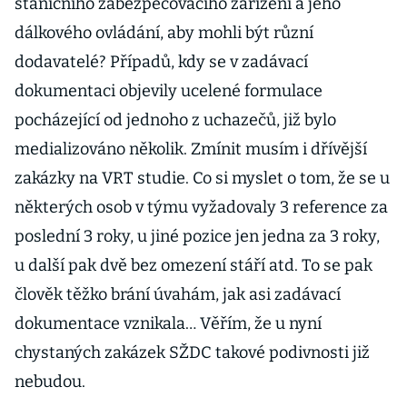
staničního zabezpečovacího zařízení a jeho
dálkového ovládání, aby mohli být různí
dodavatelé? Případů, kdy se v zadávací
dokumentaci objevily ucelené formulace
pocházející od jednoho z uchazečů, již bylo
medializováno několik. Zmínit musím i dřívější
zakázky na VRT studie. Co si myslet o tom, že se u
některých osob v týmu vyžadovaly 3 reference za
poslední 3 roky, u jiné pozice jen jedna za 3 roky,
u další pak dvě bez omezení stáří atd. To se pak
člověk těžko brání úvahám, jak asi zadávací
dokumentace vznikala… Věřím, že u nyní
chystaných zakázek SŽDC takové podivnosti již
nebudou.