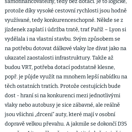
samofinancovatelný, tedy bez dotací. Je to logické,
protože díky vysoké cestovní rychlosti jsou hodně
využívané, tedy konkurenceschopné. Někde se z
jízdenek zaplatí i údržba tratě, trať Paříž – Lyon si
vydělala i na vlastní stavbu. Svým způsobem se
na potřebu dotovat dálkové vlaky lze dívat jako na
ukazatel zaostalosti infrastruktury. Takže až
budou VRT, potřeba dotací podstatně klesne,
popř. je půjde využít na mnohem lepší nabídku na
těch ostatních tratích. Protože cestujících bude
dost - hraní si na konkurenci mezi jednotlivými
vlaky nebo autobusy je sice zábavné, ale reálně
jsou všichni „drceni“ auty, které mají v osobní
dopravě velkou převahu. A jakmile se dokončí D35