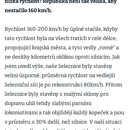
nízká rychlost? Republika není tak veliká, aby
nestačilo 160 km/h.
Rychlost 160-200 km/h by úplně stačila, kdyby
tato rychlost byla na všech tratích v celé délce,
propojující krajská města, a tyto vedly „rovně“ a
ne desítky kilometrů oklikou oproti silnicím. Jak
jsem uvedl výše, naše železnice byly stavěny
velmi úsporně, průměrná rychlost na vedlejší
železniční síti je po rekonstrukci 80km/h. Přitom
železnice byly stavěny s malými sklony pro
dopravu uhlí tehdy slabými parními
lokomotivami a tak objíždějí každý kopeček a jsou
v průměru o 30% delší, než silnice. V naší situaci