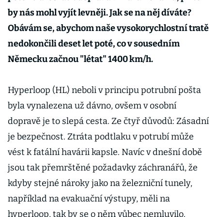
by nás mohl vyjít levněji. Jak se na něj díváte?
Obávám se, abychom naše vysokorychlostní tratě
nedokončili deset let poté, co v sousedním
Německu začnou "létat" 1400 km/h.
Hyperloop (HL) neboli v principu potrubní pošta
byla vynalezena už dávno, ovšem v osobní
dopravě je to slepá cesta. Ze čtyř důvodů: Zásadní
je bezpečnost. Ztráta podtlaku v potrubí může
vést k fatální havárii kapsle. Navíc v dnešní době
jsou tak přemrštěné požadavky záchranářů, že
kdyby stejné nároky jako na železniční tunely,
například na evakuační výstupy, měli na
hyperloop, tak by se o něm vůbec nemluvilo.