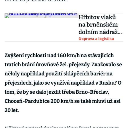
Hřbitov vlaků
na brněnském
dolním nádraží.
Prohlédněte si
Doprava a logistika
rozsáhlou
fotogalerii
Zvýšení rychlosti nad 160 km/h na stávajících
tratích brání úrovňové žel. přejezdy. Zvažovalo se
někdy například použití sklápěcích bariér na
přejezdech, jako se využívá například v Rusku? O
tom, že by se dalo jezdit třeba Brno-Břeclav,
Choceň-Pardubice 200 km/h se také mluví už asi
20 let.