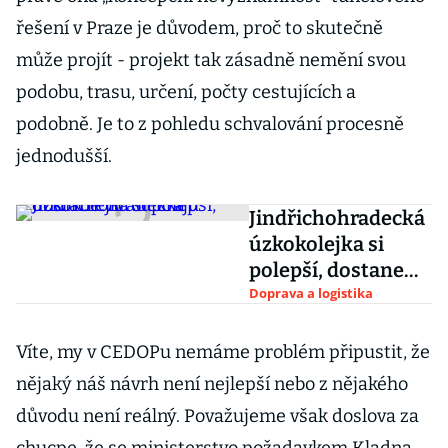
řešení v Praze je důvodem, proč to skutečně
může projít - projekt tak zásadně nemění svou
podobu, trasu, určení, počty cestujících a
podobně. Je to z pohledu schvalování procesně
jednodušší.
Jindřichohradecká
úzkokolejka si
polepší, dostane
víc od krajů
Doprava a logistika
Víte, my v CEDOPu nemáme problém připustit, že
nějaký náš návrh není nejlepší nebo z nějakého
důvodu není reálný. Považujeme však doslova za