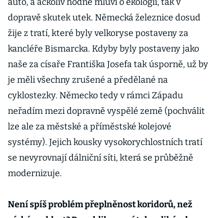
auto, a ačkoliv hodně mluví o ekologii, tak v
dopravě skutek utek. Německá železnice dosud
žije z tratí, které byly velkoryse postaveny za
kancléře Bismarcka. Kdyby byly postaveny jako
naše za císaře Františka Josefa tak úsporně, už by
je měli všechny zrušené a předělané na
cyklostezky. Německo tedy v rámci Západu
neřadím mezi dopravně vyspělé země (pochválit
lze ale za městské a příměstské kolejové
systémy). Jejich kousky vysokorychlostních tratí
se nevyrovnají dálniční síti, která se průběžně
modernizuje.
Není spíš problém přeplněnost koridorů, než