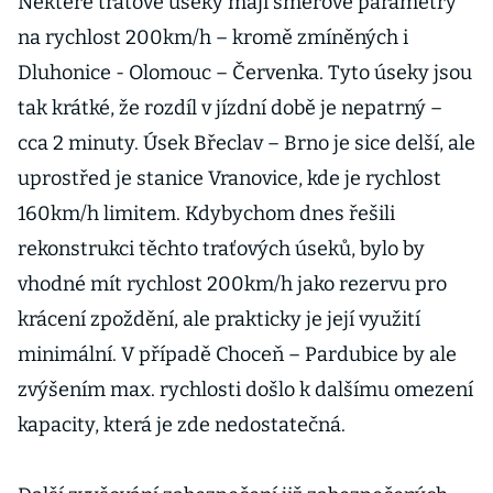
Některé traťové úseky mají směrové parametry
na rychlost 200km/h – kromě zmíněných i
Dluhonice - Olomouc – Červenka. Tyto úseky jsou
tak krátké, že rozdíl v jízdní době je nepatrný –
cca 2 minuty. Úsek Břeclav – Brno je sice delší, ale
uprostřed je stanice Vranovice, kde je rychlost
160km/h limitem. Kdybychom dnes řešili
rekonstrukci těchto traťových úseků, bylo by
vhodné mít rychlost 200km/h jako rezervu pro
krácení zpoždění, ale prakticky je její využití
minimální. V případě Choceň – Pardubice by ale
zvýšením max. rychlosti došlo k dalšímu omezení
kapacity, která je zde nedostatečná.