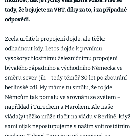
možnost, tak je rychlý vlak jasná volba. Píše se
tady, že bojujete za VRT, díky za to, i za případné
odpovědi.
Zcela určitě k propojení dojde, ale těžko
odhadnout kdy. Letos dojde k prvnímu
vysokorychlostnímu železničnímu propojení
bývalého západního a východního Německa ve
směru sever-jih – tedy téměř 30 let po zbourání
berlínské zdi. My máme tu smůlu, že to jde
Němcům tak pomalu ve srovnání se světem –
například i Tureckem a Marokem. Ale naše
vláda(y) těžko může tlačit na vládu v Berlíně, když
sami nijak nepostupujeme s naším vnitrostátním