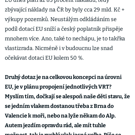
EU dnes platí až 85 procent nákladů, tedy
zbývající náklady na ČR by byly cca 29 mld. Kč +
výkupy pozemků. Neustálým odkládáním se
podíl dotací EU sníží a český poplatník přispěje
mnohem více. Ano, také to nechápu, je to takřka
vlastizrada. Nicméně i v budoucnu lze snad
očekávat dotaci EU kolem 50 %.
Druhý dotaz je na celkovou koncepci na úrovni
EU, je v plánu propojení jednotlivých VRT?
Myslím tím, dočkají se alespoň naše děti stavu, že
se jedním vlakem dostanou třeba z Brna do
Valencie k moři, nebo na lyže někam do Alp.
Autem jezdím opravdu rád, ale mít tuhle