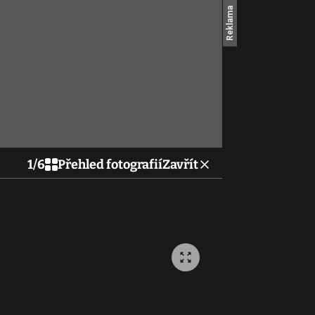
1
/
6
Přehled fotografií
Zavřít