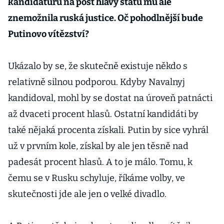
kandidaturu na post hlavy státu mu ale
znemožnila ruská justice. Oč pohodlnější bude
Putinovo vítězství?
Ukázalo by se, že skutečně existuje někdo s
relativně silnou podporou. Kdyby Navalnyj
kandidoval, mohl by se dostat na úroveň patnácti
až dvaceti procent hlasů. Ostatní kandidáti by
také nějaká procenta získali. Putin by sice vyhrál
už v prvním kole, získal by ale jen těsně nad
padesát procent hlasů. A to je málo. Tomu, k
čemu se v Rusku schyluje, říkáme volby, ve
skutečnosti jde ale jen o velké divadlo.