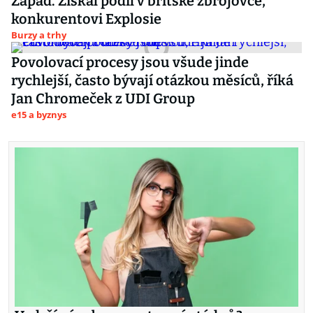
Západ. Získal podíl v britské zbrojovce,
konkurentovi Explosie
Burzy a trhy
Povolovací procesy jsou všude jinde
rychlejší, často bývají otázkou měsíců, říká
Jan Chromeček z UDI Group
e15 a byznys