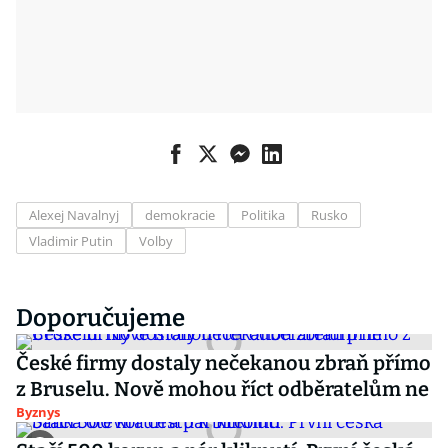
Alexej Navalnyj
demokracie
Politika
Rusko
Vladimir Putin
Volby
Doporučujeme
České firmy dostaly nečekanou zbraň přímo
z Bruselu. Nově mohou říct odběratelům ne
Byznys