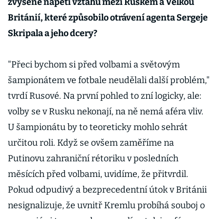
zvýšené napětí vztahů mezi Ruskem a Velkou
Británií, které způsobilo otrávení agenta Sergeje
Skripala a jeho dcery?
"Přeci bychom si před volbami a světovým
šampionátem ve fotbale neudělali další problém,"
tvrdí Rusové. Na první pohled to zní logicky, ale:
volby se v Rusku nekonají, na ně nemá aféra vliv.
U šampionátu by to teoreticky mohlo sehrát
určitou roli. Když se ovšem zaměříme na
Putinovu zahraniční rétoriku v posledních
měsících před volbami, uvidíme, že přitvrdil.
Pokud odpudivý a bezprecedentní útok v Británii
nesignalizuje, že uvnitř Kremlu probíhá souboj o