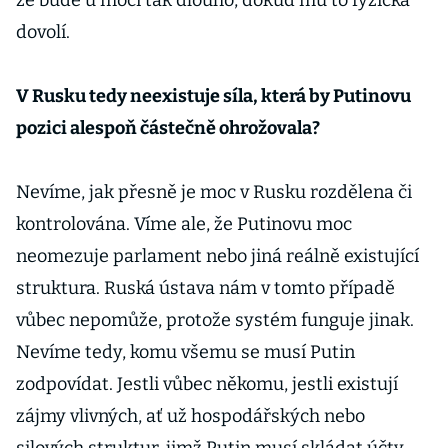
že bude u moci tak dlouho, dokud mu to fyzička
dovolí.
V Rusku tedy neexistuje síla, která by Putinovu
pozici alespoň částečně ohrožovala?
Nevíme, jak přesně je moc v Rusku rozdělena či
kontrolována. Víme ale, že Putinovu moc
neomezuje parlament nebo jiná reálně existující
struktura. Ruská ústava nám v tomto případě
vůbec nepomůže, protože systém funguje jinak.
Nevíme tedy, komu všemu se musí Putin
zodpovídat. Jestli vůbec někomu, jestli existují
zájmy vlivných, ať už hospodářských nebo