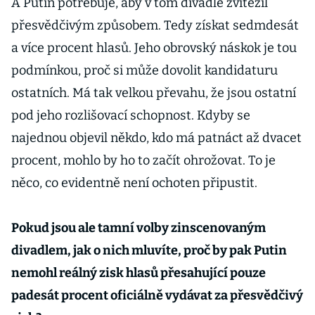
A Putin potřebuje, aby v tom divadle zvítězil
přesvědčivým způsobem. Tedy získat sedmdesát
a více procent hlasů. Jeho obrovský náskok je tou
podmínkou, proč si může dovolit kandidaturu
ostatních. Má tak velkou převahu, že jsou ostatní
pod jeho rozlišovací schopnost. Kdyby se
najednou objevil někdo, kdo má patnáct až dvacet
procent, mohlo by ho to začít ohrožovat. To je
něco, co evidentně není ochoten připustit.
Pokud jsou ale tamní volby zinscenovaným
divadlem, jak o nich mluvíte, proč by pak Putin
nemohl reálný zisk hlasů přesahující pouze
padesát procent oficiálně vydávat za přesvědčivý