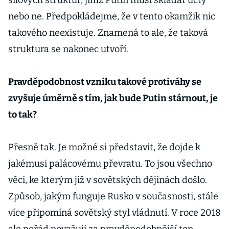
silových struktur, jimž Putin musí skládat účty
nebo ne. Předpokládejme, že v tento okamžik nic
takového neexistuje. Znamená to ale, že taková
struktura se nakonec utvoří.
Pravděpodobnost vzniku takové protiváhy se
zvyšuje úměrně s tím, jak bude Putin stárnout, je
to tak?
Přesně tak. Je možné si představit, že dojde k
jakémusi palácovému převratu. To jsou všechno
věci, ke kterým již v sovětských dějinách došlo.
Způsob, jakým funguje Rusko v současnosti, stále
více připomíná sovětský styl vládnutí. V roce 2018