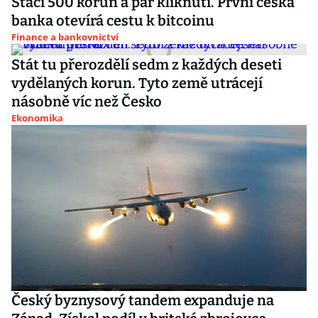
Stačí 500 korun a pár kliknutí. První česká
banka otevírá cestu k bitcoinu
Finance a bankovnictví
Stát tu přerozdělí sedm z každých deseti
vydělaných korun. Tyto země utrácejí
násobně víc než Česko
Ekonomika
Český byznysový tandem expanduje na