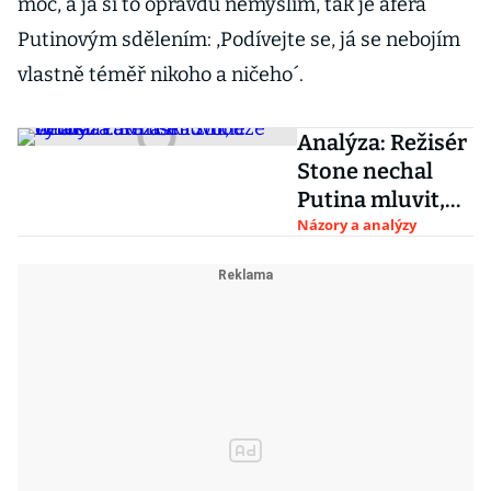
moc, a já si to opravdu nemyslím, tak je aféra
Putinovým sdělením: ,Podívejte se, já se nebojím
vlastně téměř nikoho a ničeho´.
Analýza: Režisér
Stone nechal
Putina mluvit,
vynikla tak
Názory a analýzy
ruská z nouze
ctnost