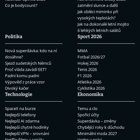
Co je bodycount?
zatmění slunce a další
Jak obléci miminko při
vysokých teplotách?
Jak na dokonalé letní mojito
6 lehkých letních salátů
Politika
Sport 2026
Nová superdávka: kdo na ní
MMA
dosáhne?
Fotbal 2026/27
Sjezd sudetských Němců
Hokej 2026
Proč vláda zavádí EET?
Tenis 2026
Padni komu padni
F1 2026
Výpověď z práce vzor
Atletika 2026
Divoký kačer
Cyklistika 2026
Technologie
Ekonomika
SpaceX na burze
Temu a clo
Nejlepší telefony
Spořicí účty
Nejlepší AI zdarma
Superdávka – změny
Nejlepší chytré hodinky
Chybějící roky k důchodu
Nejlepší VPN – srovnání
Minimální mzda 2027
Netflix filmy a seriály
Vedro v práci