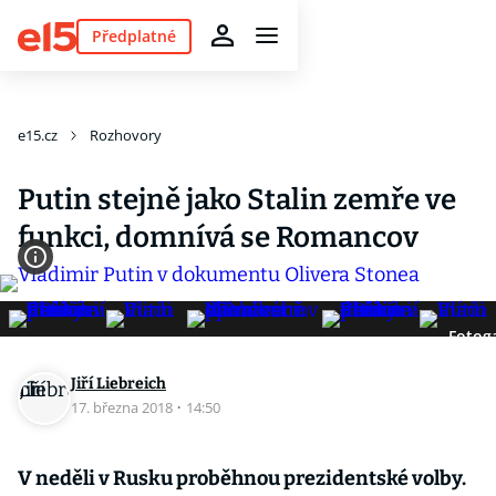
Předplatné
e15.cz
Rozhovory
Putin stejně jako Stalin zemře ve
funkci, domnívá se Romancov
Fotoga
Jiří Liebreich
17. března 2018
·
14:50
V neděli v Rusku proběhnou prezidentské volby.