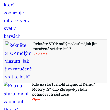
Řekněte STOP mdlým vlasům! Jak jim
zaručeně vrátíte lesk?
Reklama
Kdo na startu mohl zaujmout Deniu?
Motory „S“, duo Zbrojovky i lídři
pohárových zástupců
iSport.cz