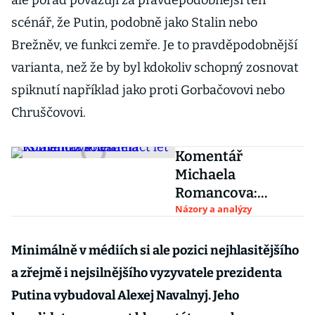
ale pořád považuji za pravděpodobnější ten
scénář, že Putin, podobně jako Stalin nebo
Brežněv, ve funkci zemře. Je to pravděpodobnější
varianta, než že by byl kdokoliv schopný zosnovat
spiknutí například jako proti Gorbačovovi nebo
Chruščovovi.
Komentář
Michaela
Romancova:
Osmnáct let
Názory a analýzy
vstávání z kolen
Minimálně v médiích si ale pozici nejhlasitějšího
a zřejmě i nejsilnějšího vyzyvatele prezidenta
Putina vybudoval Alexej Navalnyj. Jeho