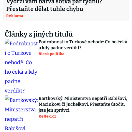
Vydrží vám barva sotva pár týdnů?
Přestaňte dělat tuhle chybu
Reklama
Články z jiných titulů
Podrobnosti o Turkově nehodě: Co ho čeká
a kdy padne verdikt?
Blesk politika
Bartkovský: Ministerstva nepatří Babišovi,
Macinkovi či Juchelkovi. Přestaňte útočit,
jste jen správci
Reflex.cz