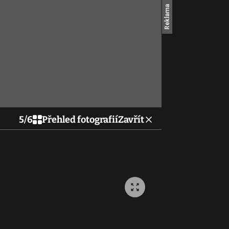
5
/
6
Přehled fotografií
Zavřít