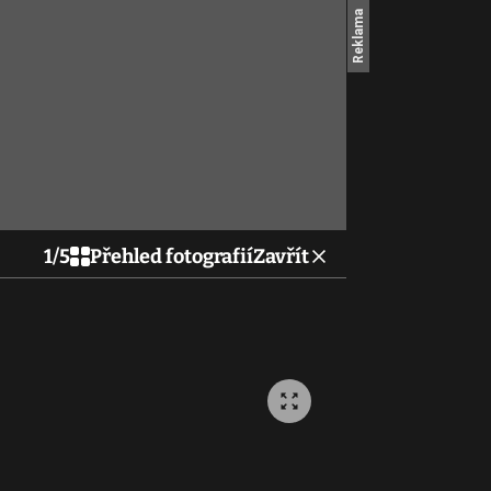
1
/
5
Přehled fotografií
Zavřít