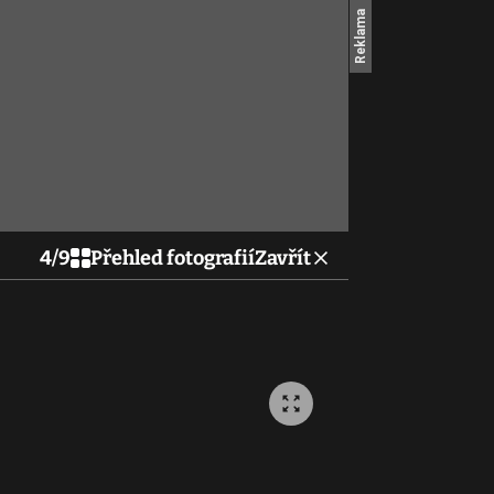
4
/
9
Přehled fotografií
Zavřít