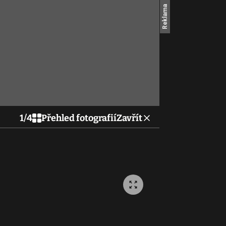
1
/
4
Přehled fotografií
Zavřít